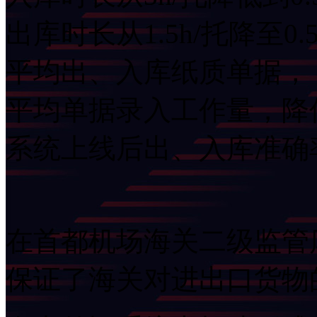
出库时长从1.5h/托降至0.5h
平均出、入库纸质单据，
平均单据录入工作量，降
系统上线后出、入库准确
在首都机场海关二级监管库
保证了海关对进出口货物